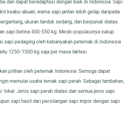
dia dan dapat beradaptasi dengan baik di Indonesia. Sapi
edikit keabu-abuan, warna sapi jantan lebih gelap daripada
 bergantung, ukuran tanduk sedang, dan berpunuk diatas
dan sapi betina 450-550 kg. Meski populasinya cukup
ai sapi pedaging oleh kebanyakan peternak di Indonesia
aitu 1250-1500 kg saja per masa laktasi.
ikan pilihan oleh peternak Indonesia. Semoga dapat
ngin memulai usaha ternak sapi perah. Sebagai tambahan,
i/ lokal. Jenis sapi perah diatas dan semua jenis sapi
pun sapi hasil dari persilangan sapi impor dengan sapi