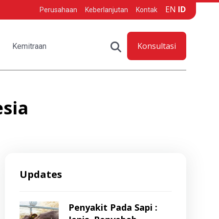
EN
ID
Perusahaan
Keberlanjutan
Kontak
Konsultasi
Kemitraan
esia
Updates
Penyakit Pada Sapi :