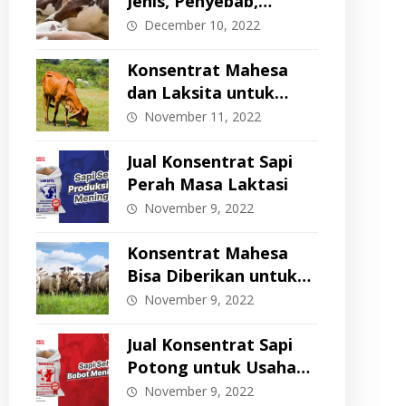
Jenis, Penyebab,
Gejala, dan Cara
December 10, 2022
Pencegahan
Konsentrat Mahesa
dan Laksita untuk
Memperbaiki Body
November 11, 2022
Condition Score (BCS)
Jual Konsentrat Sapi
Perah Masa Laktasi
November 9, 2022
Konsentrat Mahesa
Bisa Diberikan untuk
Domba & Kambing?
November 9, 2022
Jual Konsentrat Sapi
Potong untuk Usaha
Penggemukan
November 9, 2022