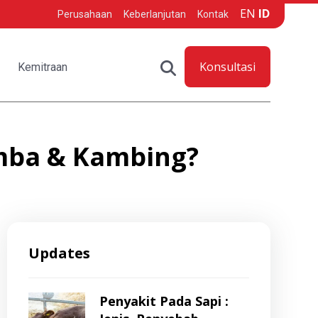
EN
ID
Perusahaan
Keberlanjutan
Kontak
Konsultasi
Kemitraan
mba & Kambing?
Updates
Penyakit Pada Sapi :