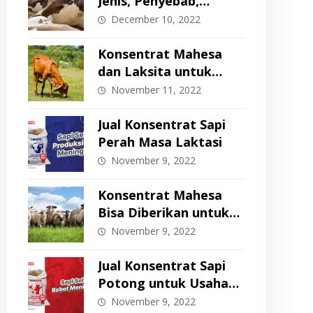
Jenis, Penyebab,
Gejala, dan Cara
December 10, 2022
Pencegahan
Konsentrat Mahesa
dan Laksita untuk
Memperbaiki Body
November 11, 2022
Condition Score (BCS)
Jual Konsentrat Sapi
Perah Masa Laktasi
November 9, 2022
Konsentrat Mahesa
Bisa Diberikan untuk
Domba & Kambing?
November 9, 2022
Jual Konsentrat Sapi
Potong untuk Usaha
Penggemukan
November 9, 2022