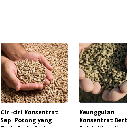
Ciri-ciri Konsentrat
Keunggulan
Sapi Potong yang
Konsentrat Ber