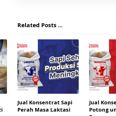
Related Posts ...
i
Jual Konsentrat Sapi
Jual Kons
zi
Perah Masa Laktasi
Potong u