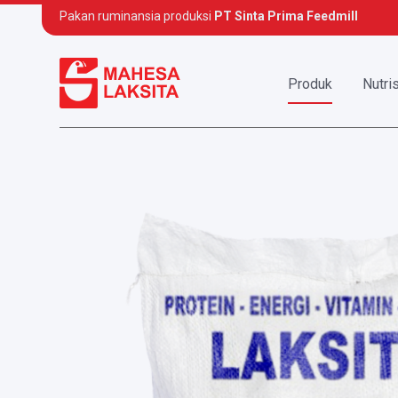
Pakan ruminansia produksi
PT Sinta Prima Feedmill
Produk
Nutris