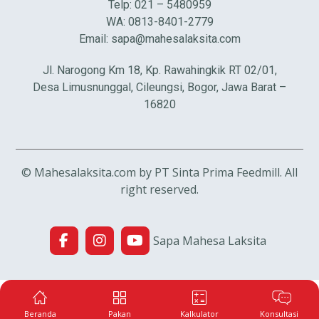
Telp: 021 – 5480959
WA: 0813-8401-2779
Email:
sapa@mahesalaksita.com
Jl. Narogong Km 18, Kp. Rawahingkik RT 02/01,
Desa Limusnunggal, Cileungsi, Bogor, Jawa Barat –
16820
© Mahesalaksita.com by PT Sinta Prima Feedmill. All
right reserved.
Sapa Mahesa Laksita
Beranda
Pakan
Kalkulator
Konsultasi