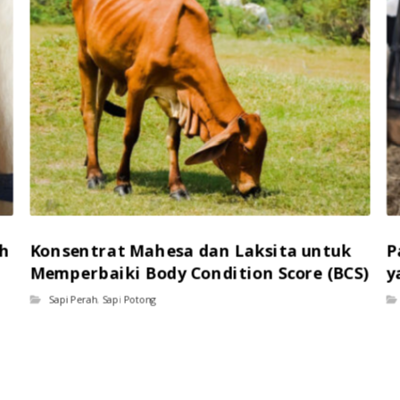
ah
Konsentrat Mahesa dan Laksita untuk
P
Memperbaiki Body Condition Score (BCS)
y
Sapi Perah
,
Sapi Potong